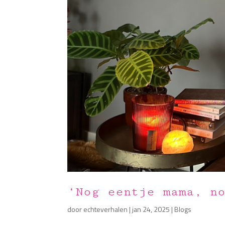
‘Nog eentje mama, n
door
echteverhalen
|
jan 24, 2025
|
Blogs