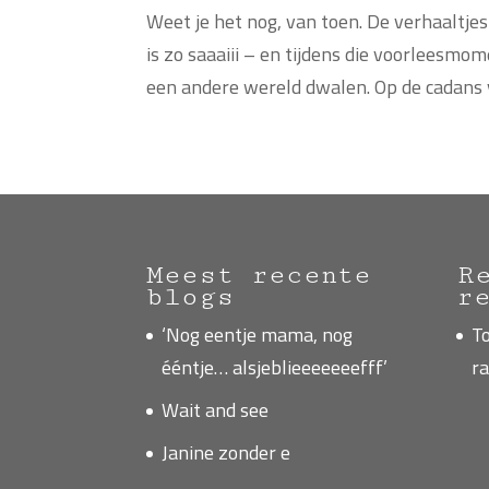
Weet je het nog, van toen. De verhaaltjes
is zo saaaiii – en tijdens die voorleesm
een andere wereld dwalen. Op de cadans v
Meest recente
R
blogs
r
‘Nog eentje mama, nog
T
ééntje… alsjeblieeeeeeefff’
ra
Wait and see
Janine zonder e