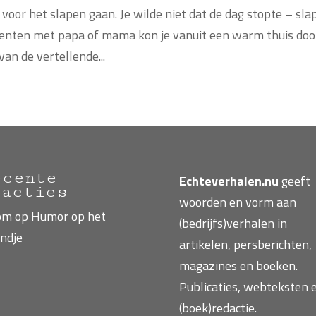
 voor het slapen gaan. Je wilde niet dat de dag stopte – sla
omenten met papa of mama kon je vanuit een warm thuis doo
an de vertellende...
ecente
Echteverhalen.nu
geeft
eacties
woorden en vorm aan
om
op
Humor op het
(bedrijfs)verhalen in
ndje
artikelen, persberichten,
magazines en boeken.
Publicaties, webteksten 
(boek)redactie.