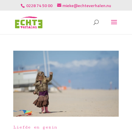
0228 74 50 00
mieke@echteverhalen.nu
Liefde en gezin