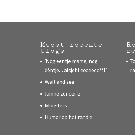
Meest recente
R
blogs
r
‘Nog eentje mama, nog
T
ééntje… alsjeblieeeeeeefff’
ra
Wait and see
Janine zonder e
Monsters
Humor op het randje