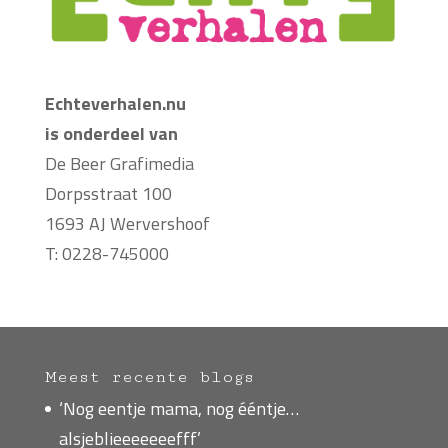
Echteverhalen.nu
is onderdeel van
De Beer Grafimedia
Dorpsstraat 100
1693 AJ Wervershoof
T: 0228-745000
Meest recente blogs
‘Nog eentje mama, nog ééntje…
alsjeblieeeeeeefff’